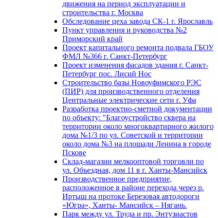
движения на период эксплуатации и
строительства г. Москва
Обследование цеха завода СК-1 г. Ярославль
Пункт управления и руководства №2
Приморский край
Проект капитального ремонта подвала ГБОУ
ФМЛ №366 г. Санкт-Петербург
Проект изменения фасадов здания г. Санкт-
Петербург пос. Лисий Нос
Строительство базы Новоуфимского РЭС
(ПИР) для производственного отделения
Центральные электрические сети г. Уфа
Разработка проектно-сметной документации
по объекту: "Благоустройство сквера на
территории около многоквартирного жилого
дома №1/3 по ул. Советской и территории
около дома №3 на площади Ленина в городе
Пскове
Склад-магазин мелкооптовой торговли по
ул. Объездная, дом 11 в г. Ханты-Мансийск
Производственное предприятие,
расположенное в районе перехода через р.
Иртыш на протоке Березовая автодороги
«Югра», Ханты- Мансийск – Нягань.
Парк между ул. Труда и пр. Энтузиастов